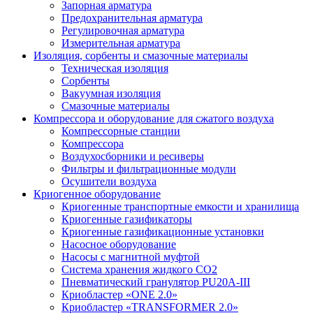
Запорная арматура
Предохранительная арматура
Регулировочная арматура
Измерительная арматура
Изоляция, сорбенты и смазочные материалы
Техническая изоляция
Сорбенты
Вакуумная изоляция
Смазочные материалы
Компрессора и оборудование для сжатого воздуха
Компрессорные станции
Компрессора
Воздухосборники и ресиверы
Фильтры и фильтрационные модули
Осушители воздуха
Криогенное оборудование
Криогенные транспортные емкости и хранилища
Криогенные газификаторы
Криогенные газификационные установки
Насосное оборудование
Насосы с магнитной муфтой
Система хранения жидкого CO2
Пневматический гранулятор PU20A-III
Криобластер «ONE 2.0»
Криобластер «TRANSFORMER 2.0»