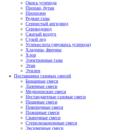
Окись углерода
Пропан, бутан
Пропилен
Редкие газы
Сернистый ангидрид
Сероводород
Сжатый воздух
Сухой лед
Углекислота (двуокись углерода)
Хладоны, фреоны
Хлор
Электронные газы
Этан
Этилен
Поставщики газовых смесей
Бинарные смеси
Лазерные смеси
Медицинские смеси
Нестандартные газовые смеси
Пищевые смеси
Поверочные смеси
Пожарные смеси
Сварочные смеси
Стерилизационные смеси
Эксимерные смеси