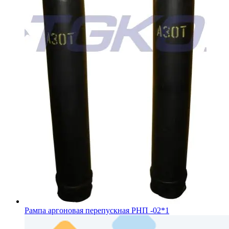
Рампа аргоновая перепускная РНП -02*1