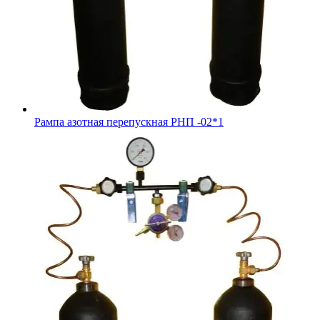
Рампа азотная перепускная РНП -02*1