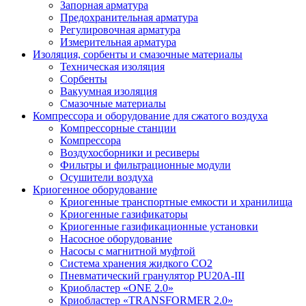
Запорная арматура
Предохранительная арматура
Регулировочная арматура
Измерительная арматура
Изоляция, сорбенты и смазочные материалы
Техническая изоляция
Сорбенты
Вакуумная изоляция
Смазочные материалы
Компрессора и оборудование для сжатого воздуха
Компрессорные станции
Компрессора
Воздухосборники и ресиверы
Фильтры и фильтрационные модули
Осушители воздуха
Криогенное оборудование
Криогенные транспортные емкости и хранилища
Криогенные газификаторы
Криогенные газификационные установки
Насосное оборудование
Насосы с магнитной муфтой
Система хранения жидкого CO2
Пневматический гранулятор PU20A-III
Криобластер «ONE 2.0»
Криобластер «TRANSFORMER 2.0»