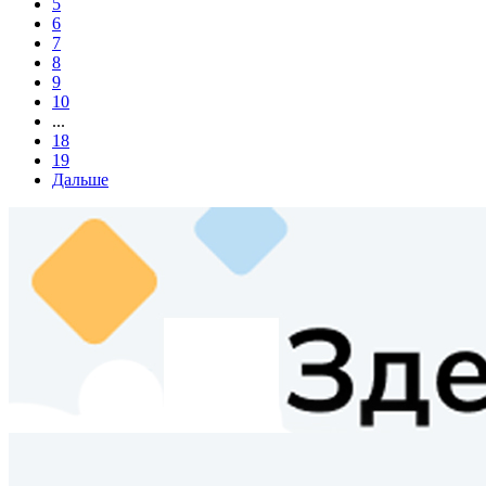
5
6
7
8
9
10
...
18
19
Дальше