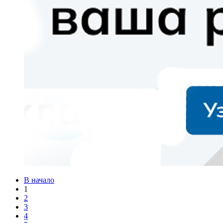
В начало
1
2
3
4