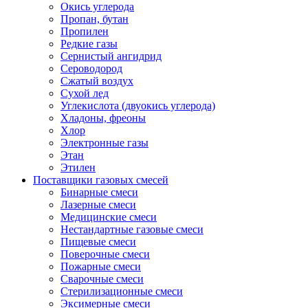
Окись углерода
Пропан, бутан
Пропилен
Редкие газы
Сернистый ангидрид
Сероводород
Сжатый воздух
Сухой лед
Углекислота (двуокись углерода)
Хладоны, фреоны
Хлор
Электронные газы
Этан
Этилен
Поставщики газовых смесей
Бинарные смеси
Лазерные смеси
Медицинские смеси
Нестандартные газовые смеси
Пищевые смеси
Поверочные смеси
Пожарные смеси
Сварочные смеси
Стерилизационные смеси
Эксимерные смеси