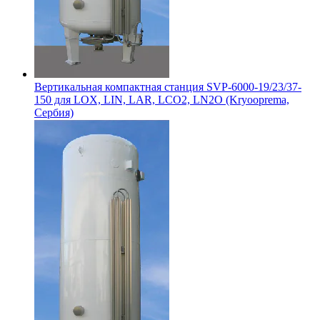
Вертикальная компактная станция SVP-6000-19/23/37-
150 для LOX, LIN, LAR, LCO2, LN2O (Kryooprema,
Сербия)