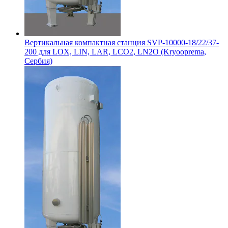
Вертикальная компактная станция SVP-10000-18/22/37-
200 для LOX, LIN, LAR, LCO2, LN2O (Kryooprema,
Сербия)