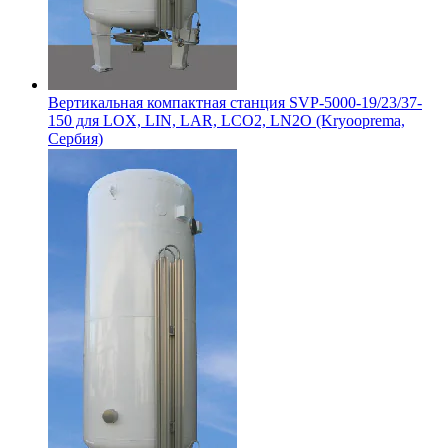
Вертикальная компактная станция SVP-5000-19/23/37-
150 для LOX, LIN, LAR, LCO2, LN2O (Kryooprema,
Сербия)