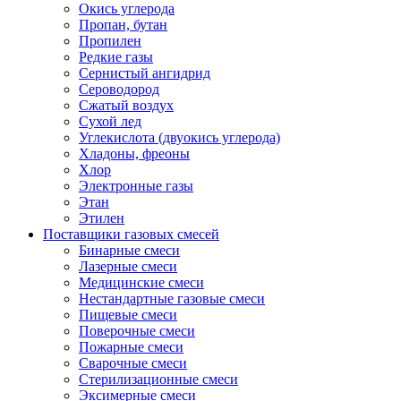
Окись углерода
Пропан, бутан
Пропилен
Редкие газы
Сернистый ангидрид
Сероводород
Сжатый воздух
Сухой лед
Углекислота (двуокись углерода)
Хладоны, фреоны
Хлор
Электронные газы
Этан
Этилен
Поставщики газовых смесей
Бинарные смеси
Лазерные смеси
Медицинские смеси
Нестандартные газовые смеси
Пищевые смеси
Поверочные смеси
Пожарные смеси
Сварочные смеси
Стерилизационные смеси
Эксимерные смеси