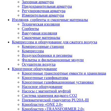
Запорная арматура
Предохранительная арматура
Регулировочная арматура
Измерительная арматура
Изоляция, сорбенты и смазочные материалы
Техническая изоляция
Сорбенты
Вакуумная изоляция
Смазочные материалы
Компрессора и оборудование для сжатого воздуха
Компрессорные станции
Компрессора
Воздухосборники и ресиверы
Фильтры и фильтрационные модули
Осушители воздуха
Криогенное оборудование
Криогенные транспортные емкости и хранилища
Криогенные газификаторы
Криогенные газификационные установки
Насосное оборудование
Насосы с магнитной муфтой
Система хранения жидкого CO2
Пневматический гранулятор PU20A-III
Криобластер «ONE 2.0»
Криобластер «TRANSFORMER 2.0»