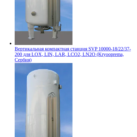
Вертикальная компактная станция SVP 10000-18/22/37-
200 для LOX, LIN, LAR, LCO2, LN2O (Kryooprema,
Сербия)