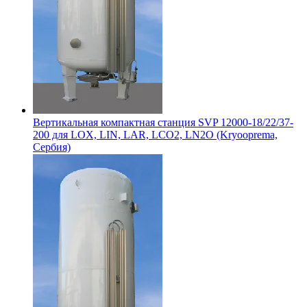
Вертикальная компактная станция SVP 12000-18/22/37-
200 для LOX, LIN, LAR, LCO2, LN2O (Kryooprema,
Сербия)