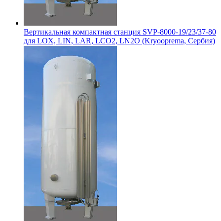
Вертикальная компактная станция SVP-8000-19/23/37-80
для LOX, LIN, LAR, LCO2, LN2O (Kryooprema, Сербия)