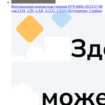
Вертикальная компактная станция SVP-6000-19/23/37-80
для LOX, LIN, LAR, LCO2, LN2O (Kryooprema, Сербия)