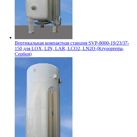
Вертикальная компактная станция SVP-8000-19/23/37-
150 для LOX, LIN, LAR, LCO2, LN2O (Kryooprema,
Сербия)