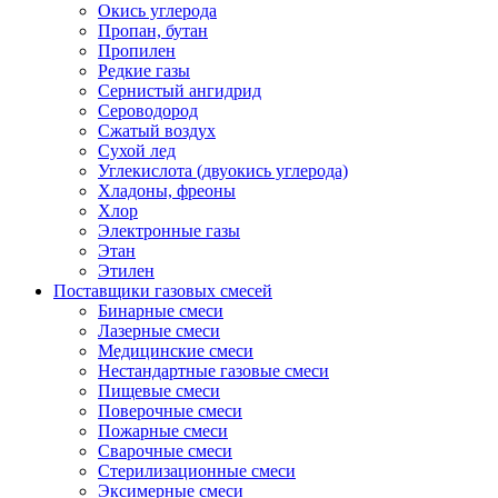
Окись углерода
Пропан, бутан
Пропилен
Редкие газы
Сернистый ангидрид
Сероводород
Сжатый воздух
Сухой лед
Углекислота (двуокись углерода)
Хладоны, фреоны
Хлор
Электронные газы
Этан
Этилен
Поставщики газовых смесей
Бинарные смеси
Лазерные смеси
Медицинские смеси
Нестандартные газовые смеси
Пищевые смеси
Поверочные смеси
Пожарные смеси
Сварочные смеси
Стерилизационные смеси
Эксимерные смеси