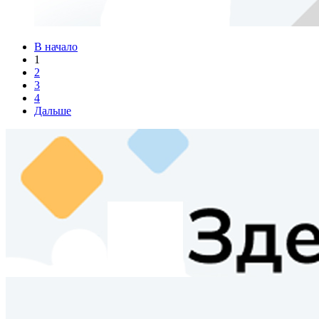
В начало
1
2
3
4
Дальше