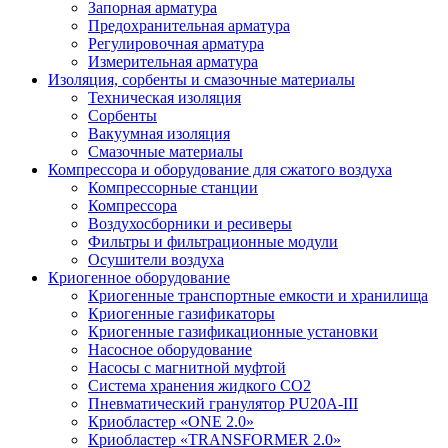
Запорная арматура
Предохранительная арматура
Регулировочная арматура
Измерительная арматура
Изоляция, сорбенты и смазочные материалы
Техническая изоляция
Сорбенты
Вакуумная изоляция
Смазочные материалы
Компрессора и оборудование для сжатого воздуха
Компрессорные станции
Компрессора
Воздухосборники и ресиверы
Фильтры и фильтрационные модули
Осушители воздуха
Криогенное оборудование
Криогенные транспортные емкости и хранилища
Криогенные газификаторы
Криогенные газификационные установки
Насосное оборудование
Насосы с магнитной муфтой
Система хранения жидкого CO2
Пневматический гранулятор PU20A-III
Криобластер «ONE 2.0»
Криобластер «TRANSFORMER 2.0»