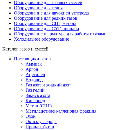
Оборудование для газовых смесей
Оборудование для гелия
Оборудование для двуокиси углерода
Оборудование для редких газов
Оборудование для СПГ, метана
Оборудование для СУГ, пропана
Оборудование и арматура для работы с газами
Холодильное оборудование
Каталог газов и смесей
Поставщики газов
Аммиак
Аргон
Ацетилен
Водород
Газ азот и жидкий азот
Газ гелий
Закись азота
Кислород
Метан (СПГ)
Метилацетилен-алленовая фракция
Озон
Окись углерода
Пропан, бутан