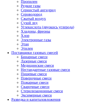
Пропилен
Редкие газы
Сернистый ангидрид
Сероводород
Сжатый воздух
Сухой лед
Углекислота (двуокись углерода)
Хладоны, фреоны
Хлор
Электронные газы
Этан
Этилен
Поставщики газовых смесей
Бинарные смеси
Лазерные смеси
Медицинские смеси
Нестандартные газовые смеси
Пищевые смеси
Поверочные смеси
Пожарные смеси
Сварочные смеси
Стерилизационные смеси
Эксимерные смеси
Разведка и капиталовложения