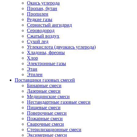
Окись углерода
Пропан, бутан
Пропилен
Редкие газы
Сернистый ангидрид
Сероводород
Сжатый воздух
Сухой лед
Углекислота (двуокись углерода)
Хладоны, фреоны
Хлор
Электронные газы
Этан
Этилен
Поставщики газовых смесей
Бинарные смеси
Лазерные смеси
Медицинские смеси
Нестандартные газовые смеси
Пищевые смеси
Поверочные смеси
Пожарные смеси
Сварочные смеси
Стерилизационные смеси
Эксимерные смеси