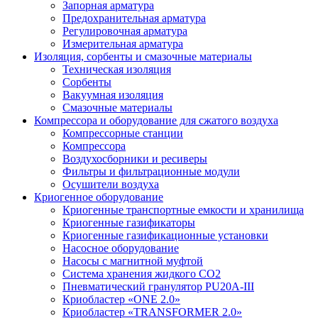
Запорная арматура
Предохранительная арматура
Регулировочная арматура
Измерительная арматура
Изоляция, сорбенты и смазочные материалы
Техническая изоляция
Сорбенты
Вакуумная изоляция
Смазочные материалы
Компрессора и оборудование для сжатого воздуха
Компрессорные станции
Компрессора
Воздухосборники и ресиверы
Фильтры и фильтрационные модули
Осушители воздуха
Криогенное оборудование
Криогенные транспортные емкости и хранилища
Криогенные газификаторы
Криогенные газификационные установки
Насосное оборудование
Насосы с магнитной муфтой
Система хранения жидкого CO2
Пневматический гранулятор PU20A-III
Криобластер «ONE 2.0»
Криобластер «TRANSFORMER 2.0»