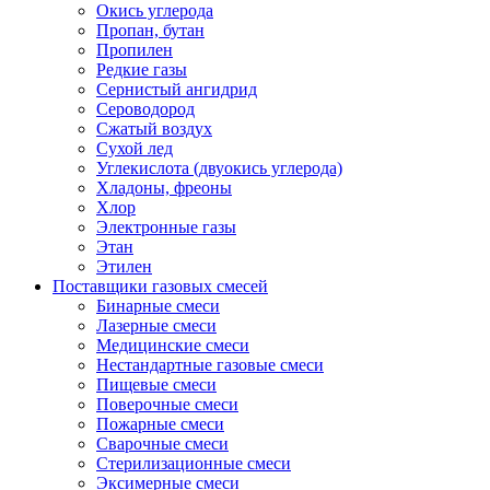
Окись углерода
Пропан, бутан
Пропилен
Редкие газы
Сернистый ангидрид
Сероводород
Сжатый воздух
Сухой лед
Углекислота (двуокись углерода)
Хладоны, фреоны
Хлор
Электронные газы
Этан
Этилен
Поставщики газовых смесей
Бинарные смеси
Лазерные смеси
Медицинские смеси
Нестандартные газовые смеси
Пищевые смеси
Поверочные смеси
Пожарные смеси
Сварочные смеси
Стерилизационные смеси
Эксимерные смеси