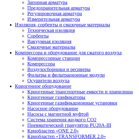
Запорная арматура
Предохранительная арматура
Регулировочная арматура
Измерительная арматура
Изоляция, сорбенты и смазочные материалы
Техническая изоляция
Сорбенты
Вакуумная изоляция
Смазочные материалы
Компрессора и оборудование для сжатого воздуха
Компрессорные станции
Компрессора
Воздухосборники и ресиверы
Фильтры и фильтрационные модули
Осушители воздуха
Криогенное оборудование
Криогенные транспортные емкости и хранилища
Криогенные газификаторы
Криогенные газификационные установки
Насосное оборудование
Насосы с магнитной муфтой
Система хранения жидкого CO2
Пневматический гранулятор PU20A-III
Криобластер «ONE 2.0»
Криобластер «TRANSFORMER 2.0»