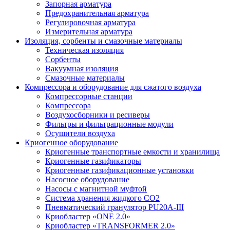
Запорная арматура
Предохранительная арматура
Регулировочная арматура
Измерительная арматура
Изоляция, сорбенты и смазочные материалы
Техническая изоляция
Сорбенты
Вакуумная изоляция
Смазочные материалы
Компрессора и оборудование для сжатого воздуха
Компрессорные станции
Компрессора
Воздухосборники и ресиверы
Фильтры и фильтрационные модули
Осушители воздуха
Криогенное оборудование
Криогенные транспортные емкости и хранилища
Криогенные газификаторы
Криогенные газификационные установки
Насосное оборудование
Насосы с магнитной муфтой
Система хранения жидкого CO2
Пневматический гранулятор PU20A-III
Криобластер «ONE 2.0»
Криобластер «TRANSFORMER 2.0»