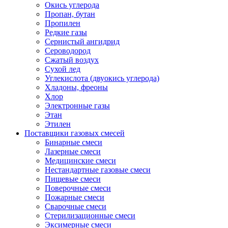
Окись углерода
Пропан, бутан
Пропилен
Редкие газы
Сернистый ангидрид
Сероводород
Сжатый воздух
Сухой лед
Углекислота (двуокись углерода)
Хладоны, фреоны
Хлор
Электронные газы
Этан
Этилен
Поставщики газовых смесей
Бинарные смеси
Лазерные смеси
Медицинские смеси
Нестандартные газовые смеси
Пищевые смеси
Поверочные смеси
Пожарные смеси
Сварочные смеси
Стерилизационные смеси
Эксимерные смеси