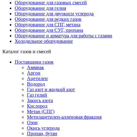
Оборудование для газовых смесей
Оборудование для гелия
Оборудование для двуокиси углерода
Оборудование для редких газов
Оборудование для СПГ, метана
Оборудование для СУГ, пропана
Оборудование и арматура для работы с газами
Холодильное оборудование
Каталог газов и смесей
Поставщики газов
Аммиак
Аргон
Ацетилен
Водород
Газ азот и жидкий азот
Газ гелий
Закись азота
Кислород
Метан (СПГ)
Метилацетилен-алленовая фракция
Озон
Окись углерода
Пропан, бутан