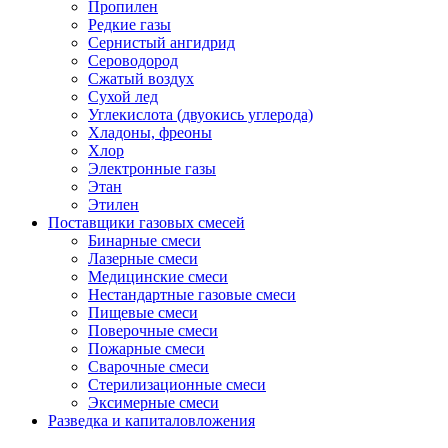
Пропилен
Редкие газы
Сернистый ангидрид
Сероводород
Сжатый воздух
Сухой лед
Углекислота (двуокись углерода)
Хладоны, фреоны
Хлор
Электронные газы
Этан
Этилен
Поставщики газовых смесей
Бинарные смеси
Лазерные смеси
Медицинские смеси
Нестандартные газовые смеси
Пищевые смеси
Поверочные смеси
Пожарные смеси
Сварочные смеси
Стерилизационные смеси
Эксимерные смеси
Разведка и капиталовложения