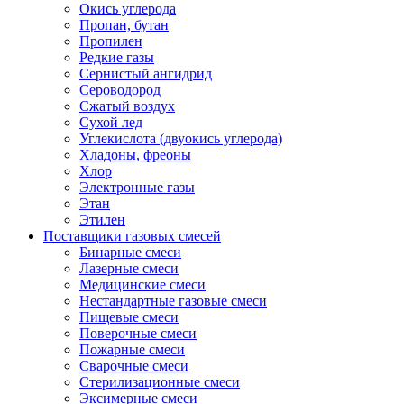
Окись углерода
Пропан, бутан
Пропилен
Редкие газы
Сернистый ангидрид
Сероводород
Сжатый воздух
Сухой лед
Углекислота (двуокись углерода)
Хладоны, фреоны
Хлор
Электронные газы
Этан
Этилен
Поставщики газовых смесей
Бинарные смеси
Лазерные смеси
Медицинские смеси
Нестандартные газовые смеси
Пищевые смеси
Поверочные смеси
Пожарные смеси
Сварочные смеси
Стерилизационные смеси
Эксимерные смеси