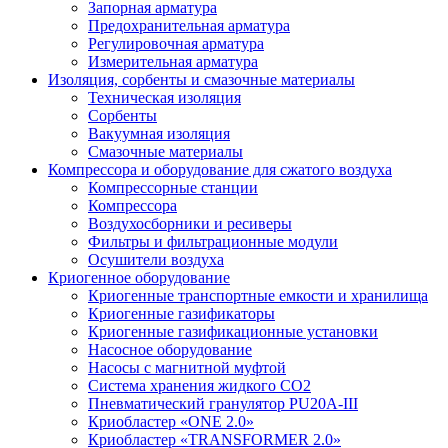
Запорная арматура
Предохранительная арматура
Регулировочная арматура
Измерительная арматура
Изоляция, сорбенты и смазочные материалы
Техническая изоляция
Сорбенты
Вакуумная изоляция
Смазочные материалы
Компрессора и оборудование для сжатого воздуха
Компрессорные станции
Компрессора
Воздухосборники и ресиверы
Фильтры и фильтрационные модули
Осушители воздуха
Криогенное оборудование
Криогенные транспортные емкости и хранилища
Криогенные газификаторы
Криогенные газификационные установки
Насосное оборудование
Насосы с магнитной муфтой
Система хранения жидкого CO2
Пневматический гранулятор PU20A-III
Криобластер «ONE 2.0»
Криобластер «TRANSFORMER 2.0»