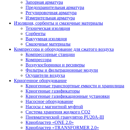
Запорная арматура
Предохранительная арматура
Регулировочная арматура
Измерительная арматура
Изоляция, сорбенты и смазочные материалы
Техническая изоляция
Сорбенты
Вакуумная изоляция
Смазочные материалы
Компрессора и оборудование для сжатого воздуха
Компрессорные станции
Компрессора
Воздухосборники и ресиверы
Фильтры и фильтрационные модули
Осушители воздуха
Криогенное оборудование
Криогенные транспортные емкости и хранилища
Криогенные газификаторы
Криогенные газификационные установки
Насосное оборудование
Насосы с магнитной муфтой
Система хранения жидкого CO2
Пневматический гранулятор PU20A-III
Криобластер «ONE 2.0»
Криобластер «TRANSFORMER 2.0»