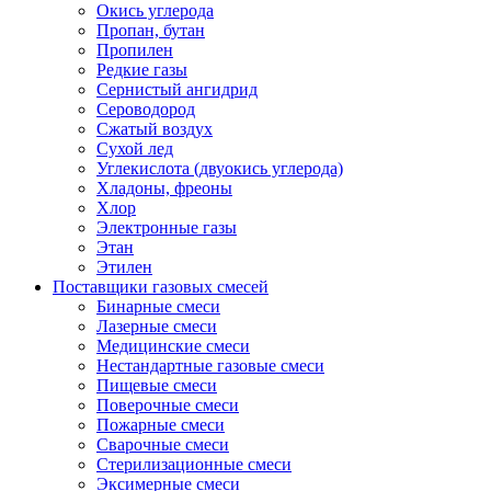
Окись углерода
Пропан, бутан
Пропилен
Редкие газы
Сернистый ангидрид
Сероводород
Сжатый воздух
Сухой лед
Углекислота (двуокись углерода)
Хладоны, фреоны
Хлор
Электронные газы
Этан
Этилен
Поставщики газовых смесей
Бинарные смеси
Лазерные смеси
Медицинские смеси
Нестандартные газовые смеси
Пищевые смеси
Поверочные смеси
Пожарные смеси
Сварочные смеси
Стерилизационные смеси
Эксимерные смеси