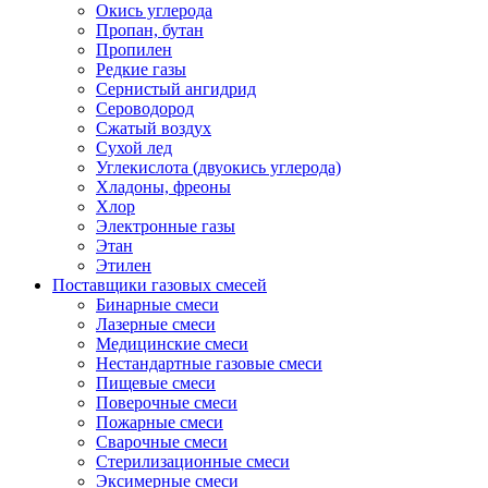
Окись углерода
Пропан, бутан
Пропилен
Редкие газы
Сернистый ангидрид
Сероводород
Сжатый воздух
Сухой лед
Углекислота (двуокись углерода)
Хладоны, фреоны
Хлор
Электронные газы
Этан
Этилен
Поставщики газовых смесей
Бинарные смеси
Лазерные смеси
Медицинские смеси
Нестандартные газовые смеси
Пищевые смеси
Поверочные смеси
Пожарные смеси
Сварочные смеси
Стерилизационные смеси
Эксимерные смеси