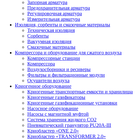
Запорная арматура
Предохранительная арматура
Регулировочная арматура
Измерительная арматура
Изоляция, сорбенты и смазочные материалы
Техническая изоляция
Сорбенты
Вакуумная изоляция
Смазочные материалы
Компрессора и оборудование для сжатого воздуха
Компрессорные станции
Компрессора
Воздухосборники и ресиверы
Фильтры и фильтрационные модули
Осушители воздуха
Криогенное оборудование
Криогенные транспортные емкости и хранилища
Криогенные газификаторы
Криогенные газификационные установки
Насосное оборудование
Насосы с магнитной муфтой
Система хранения жидкого CO2
Пневматический гранулятор PU20A-III
Криобластер «ONE 2.0»
Криобластер «TRANSFORMER 2.0»