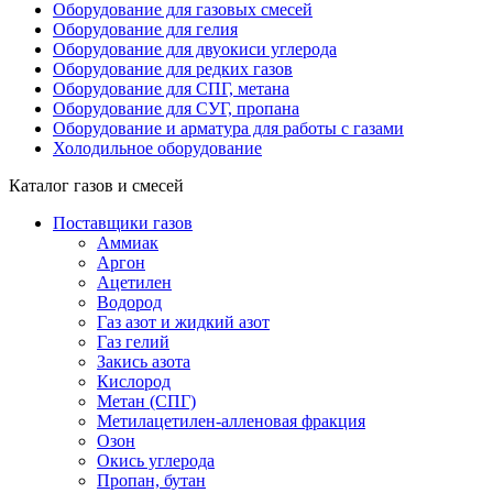
Оборудование для газовых смесей
Оборудование для гелия
Оборудование для двуокиси углерода
Оборудование для редких газов
Оборудование для СПГ, метана
Оборудование для СУГ, пропана
Оборудование и арматура для работы с газами
Холодильное оборудование
Каталог газов и смесей
Поставщики газов
Аммиак
Аргон
Ацетилен
Водород
Газ азот и жидкий азот
Газ гелий
Закись азота
Кислород
Метан (СПГ)
Метилацетилен-алленовая фракция
Озон
Окись углерода
Пропан, бутан