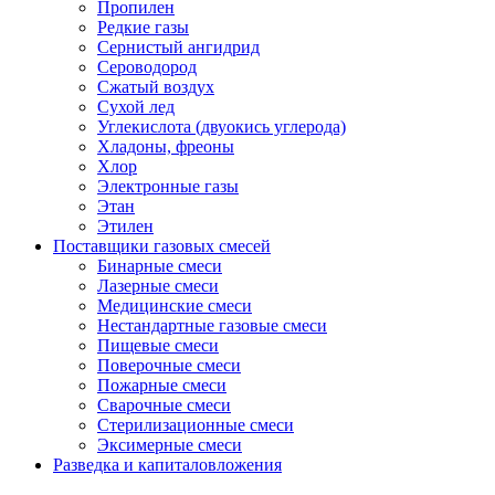
Пропилен
Редкие газы
Сернистый ангидрид
Сероводород
Сжатый воздух
Сухой лед
Углекислота (двуокись углерода)
Хладоны, фреоны
Хлор
Электронные газы
Этан
Этилен
Поставщики газовых смесей
Бинарные смеси
Лазерные смеси
Медицинские смеси
Нестандартные газовые смеси
Пищевые смеси
Поверочные смеси
Пожарные смеси
Сварочные смеси
Стерилизационные смеси
Эксимерные смеси
Разведка и капиталовложения