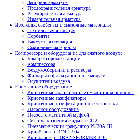
Запорная арматура
Предохранительная арматура
Регулировочная арматура
Измерительная арматура
Изоляция, сорбенты и смазочные материалы
Техническая изоляция
Сорбенты
Вакуумная изоляция
Смазочные материалы
Компрессора и оборудование для сжатого воздуха
Компрессорные станции
Компрессора
Воздухосборники и ресиверы
Фильтры и фильтрационные модули
Осушители воздуха
Криогенное оборудование
Криогенные транспортные емкости и хранилища
Криогенные газификаторы
Криогенные газификационные установки
Насосное оборудование
Насосы с магнитной муфтой
Система хранения жидкого CO2
Пневматический гранулятор PU20A-III
Криобластер «ONE 2.0»
Криобластер «TRANSFORMER 2.0»