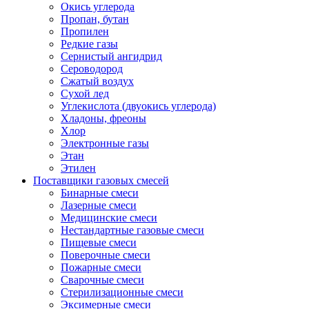
Окись углерода
Пропан, бутан
Пропилен
Редкие газы
Сернистый ангидрид
Сероводород
Сжатый воздух
Сухой лед
Углекислота (двуокись углерода)
Хладоны, фреоны
Хлор
Электронные газы
Этан
Этилен
Поставщики газовых смесей
Бинарные смеси
Лазерные смеси
Медицинские смеси
Нестандартные газовые смеси
Пищевые смеси
Поверочные смеси
Пожарные смеси
Сварочные смеси
Стерилизационные смеси
Эксимерные смеси