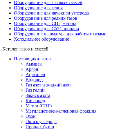
Оборудование для газовых смесей
Оборудование для гелия
Оборудование для двуокиси углерода
Оборудование для редких газов
Оборудование для СПГ, метана
Оборудование для СУГ, пропана
Оборудование и арматура для работы с газами
Холодильное оборудование
Каталог газов и смесей
Поставщики газов
Аммиак
Аргон
Ацетилен
Водород
Газ азот и жидкий азот
Газ гелий
Закись азота
Кислород
Метан (СПГ)
Метилацетилен-алленовая фракция
Озон
Окись углерода
Пропан, бутан