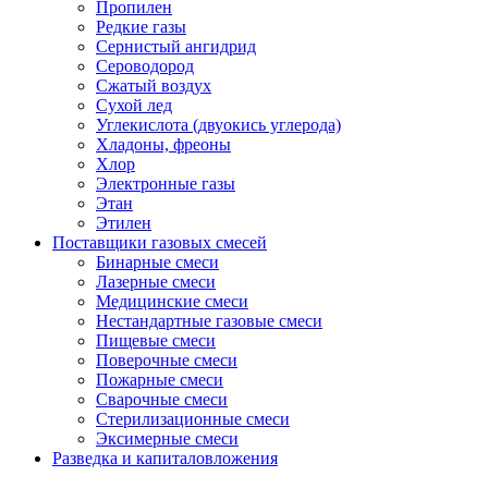
Пропилен
Редкие газы
Сернистый ангидрид
Сероводород
Сжатый воздух
Сухой лед
Углекислота (двуокись углерода)
Хладоны, фреоны
Хлор
Электронные газы
Этан
Этилен
Поставщики газовых смесей
Бинарные смеси
Лазерные смеси
Медицинские смеси
Нестандартные газовые смеси
Пищевые смеси
Поверочные смеси
Пожарные смеси
Сварочные смеси
Стерилизационные смеси
Эксимерные смеси
Разведка и капиталовложения