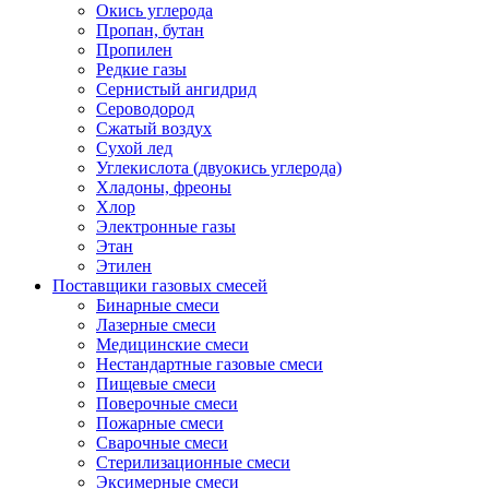
Окись углерода
Пропан, бутан
Пропилен
Редкие газы
Сернистый ангидрид
Сероводород
Сжатый воздух
Сухой лед
Углекислота (двуокись углерода)
Хладоны, фреоны
Хлор
Электронные газы
Этан
Этилен
Поставщики газовых смесей
Бинарные смеси
Лазерные смеси
Медицинские смеси
Нестандартные газовые смеси
Пищевые смеси
Поверочные смеси
Пожарные смеси
Сварочные смеси
Стерилизационные смеси
Эксимерные смеси