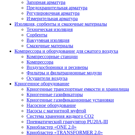
Запорная арматура
Предохранительная арматура
Регулировочная арматура
Измерительная арматура
Изоляция, сорбенты и смазочные материалы
Техническая изоляция
Сорбенты
Вакуумная изоляция
Смазочные материалы
Компрессора и оборудование для сжатого воздуха
Компрессорные станции
Компрессора
Воздухосборники и ресиверы
Фильтры и фильтрационные модули
Осушители воздуха
Криогенное оборудование
Криогенные транспортные емкости и хранилища
Криогенные газификаторы
Криогенные газификационные установки
Насосное оборудование
Насосы с магнитной муфтой
Система хранения жидкого CO2
Пневматический гранулятор PU20A-III
Криобластер «ONE 2.0»
Криобластер «TRANSFORMER 2.0»