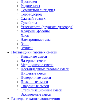
Пропилен
Редкие газы
Сернистый ангидрид
Сероводород
Сжатый воздух
Сухой лед
Углекислота (двуокись углерода)
Хладоны, фреоны
Хлор
Электронные газы
Этан
Этилен
Поставщики газовых смесей
Бинарные смеси
Лазерные смеси
Медицинские смеси
Нестандартные газовые смеси
Пищевые смеси
Поверочные смеси
Пожарные смеси
Сварочные смеси
Стерилизационные смеси
Эксимерные смеси
Разведка и капиталовложения