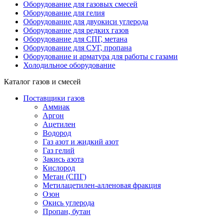
Оборудование для газовых смесей
Оборудование для гелия
Оборудование для двуокиси углерода
Оборудование для редких газов
Оборудование для СПГ, метана
Оборудование для СУГ, пропана
Оборудование и арматура для работы с газами
Холодильное оборудование
Каталог газов и смесей
Поставщики газов
Аммиак
Аргон
Ацетилен
Водород
Газ азот и жидкий азот
Газ гелий
Закись азота
Кислород
Метан (СПГ)
Метилацетилен-алленовая фракция
Озон
Окись углерода
Пропан, бутан