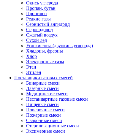
Окись углерода
Пропан, бутан
Пропилен
Редкие газы
Сернистый ангидрид
Сероводород
Сжатый воздух
Сухой лед
Углекислота (двуокись углерода)
Хладоны, фреоны
Хлор
Электронные газы
Этан
Этилен
Поставщики газовых смесей
Бинарные смеси
Лазерные смеси
Медицинские смеси
Нестандартные газовые смеси
Пищевые смеси
Поверочные смеси
Пожарные смеси
Сварочные смеси
Стерилизационные смеси
Эксимерные смеси