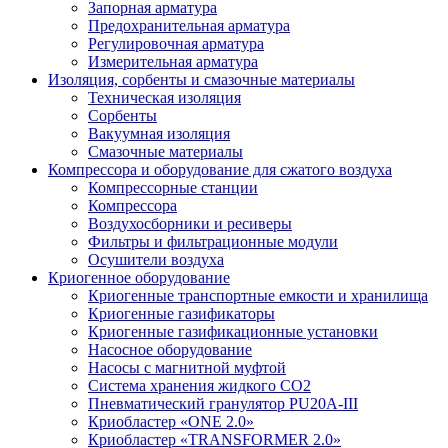
Запорная арматура
Предохранительная арматура
Регулировочная арматура
Измерительная арматура
Изоляция, сорбенты и смазочные материалы
Техническая изоляция
Сорбенты
Вакуумная изоляция
Смазочные материалы
Компрессора и оборудование для сжатого воздуха
Компрессорные станции
Компрессора
Воздухосборники и ресиверы
Фильтры и фильтрационные модули
Осушители воздуха
Криогенное оборудование
Криогенные транспортные емкости и хранилища
Криогенные газификаторы
Криогенные газификационные установки
Насосное оборудование
Насосы с магнитной муфтой
Система хранения жидкого CO2
Пневматический гранулятор PU20A-III
Криобластер «ONE 2.0»
Криобластер «TRANSFORMER 2.0»