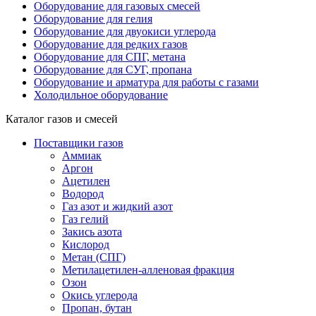
Оборудование для газовых смесей
Оборудование для гелия
Оборудование для двуокиси углерода
Оборудование для редких газов
Оборудование для СПГ, метана
Оборудование для СУГ, пропана
Оборудование и арматура для работы с газами
Холодильное оборудование
Каталог газов и смесей
Поставщики газов
Аммиак
Аргон
Ацетилен
Водород
Газ азот и жидкий азот
Газ гелий
Закись азота
Кислород
Метан (СПГ)
Метилацетилен-алленовая фракция
Озон
Окись углерода
Пропан, бутан