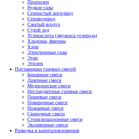
Пропилен
Редкие газы
Сернистый ангидрид
Сероводород
Сжатый воздух
Сухой лед
Углекислота (двуокись углерода)
Хладоны, фреоны
Хлор
Электронные газы
Этан
Этилен
Поставщики газовых смесей
Бинарные смеси
Лазерные смеси
Медицинские смеси
Нестандартные газовые смеси
Пищевые смеси
Поверочные смеси
Пожарные смеси
Сварочные смеси
Стерилизационные смеси
Эксимерные смеси
Разведка и капиталовложения