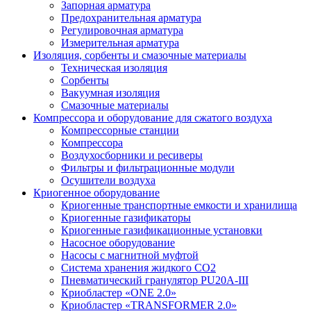
Запорная арматура
Предохранительная арматура
Регулировочная арматура
Измерительная арматура
Изоляция, сорбенты и смазочные материалы
Техническая изоляция
Сорбенты
Вакуумная изоляция
Смазочные материалы
Компрессора и оборудование для сжатого воздуха
Компрессорные станции
Компрессора
Воздухосборники и ресиверы
Фильтры и фильтрационные модули
Осушители воздуха
Криогенное оборудование
Криогенные транспортные емкости и хранилища
Криогенные газификаторы
Криогенные газификационные установки
Насосное оборудование
Насосы с магнитной муфтой
Система хранения жидкого CO2
Пневматический гранулятор PU20A-III
Криобластер «ONE 2.0»
Криобластер «TRANSFORMER 2.0»