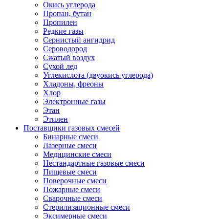
Окись углерода
Пропан, бутан
Пропилен
Редкие газы
Сернистый ангидрид
Сероводород
Сжатый воздух
Сухой лед
Углекислота (двуокись углерода)
Хладоны, фреоны
Хлор
Электронные газы
Этан
Этилен
Поставщики газовых смесей
Бинарные смеси
Лазерные смеси
Медицинские смеси
Нестандартные газовые смеси
Пищевые смеси
Поверочные смеси
Пожарные смеси
Сварочные смеси
Стерилизационные смеси
Эксимерные смеси