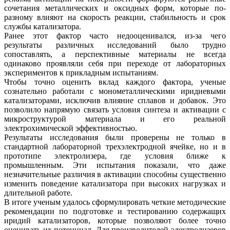
сочетания металлических и оксидных форм, которые по-
разному влияют на скорость реакции, стабильность и срок
службы катализатора.
Ранее этот фактор часто недооценивался, из-за чего
результаты различных исследований было трудно
сопоставлять, а перспективные материалы не всегда
одинаково проявляли себя при переходе от лабораторных
экспериментов к прикладным испытаниям.
Чтобы точно оценить вклад каждого фактора, ученые
сознательно работали с монометаллическими иридиевыми
катализаторами, исключив влияние сплавов и добавок. Это
позволило напрямую связать условия синтеза и активации с
микроструктурой материала и его реальной
электрохимической эффективностью.
Результаты исследования были проверены не только в
стандартной лабораторной трехэлектродной ячейке, но и в
прототипе электролизера, где условия ближе к
промышленным. Эти испытания показали, что даже
незначительные различия в активации способны существенно
изменить поведение катализатора при высоких нагрузках и
длительной работе.
В итоге ученым удалось сформулировать четкие методические
рекомендации по подготовке и тестированию содержащих
иридий катализаторов, которые позволяют более точно
оценивать их потенциал. Для производителей электролизеров