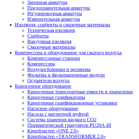
Запорная арматура
Предохранительная арматура
Регулировочная арматура
Измерительная арматура
Изоляция, сорбенты и смазочные материалы
Техническая изоляция
Сорбенты
Вакуумная изоляция
Смазочные материалы
Компрессора и оборудование для сжатого воздуха
Компрессорные станции
Компрессора
Воздухосборники и ресиверы
Фильтры и фильтрационные модули
Осушители воздуха
Криогенное оборудование
Криогенные транспортные емкости и хранилища
Криогенные газификаторы
Криогенные газификационные установки
Насосное оборудование
Насосы с магнитной муфтой
Система хранения жидкого CO2
Пневматический гранулятор PU20A-III
Криобластер «ONE 2.0»
Криобластер «TRANSFORMER 2.0»