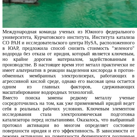
Международная команда ученых из Южного федерального
университета, Курчатовского института, Института катализа
СО РАН и исследовательского центра HySA, расположенного
в ЮАР, предложила способ снизить стоимость "зеленого"
водорода без отказа от иридия, который является ключевым,
но крайне дорогим материалом, задействованным в
производстве. В настоящее время этот металл практически не
имеет альтернатив в реакции выделения кислорода в протон-
обменных мембранных электролизерах, работающих в
агрессивной кислой среде, однако его высокая цена остается
одним из главных факторов, сдерживающих
масштабирование водородных технологий.
Вместо поиска замены редкому металлу ученые
сосредоточились на том, как уже применяемый иридий ведет
себя в реальных рабочих условиях. Ключевым элементом
исследования стала электрохимическая подготовка
катализатора перед испытаниями. Оказалось, что выбранный
протокол активации во многом определяет состояние
поверхности иридия и его эффективность. В зависимости от
режима активации на поверхности формируются различные