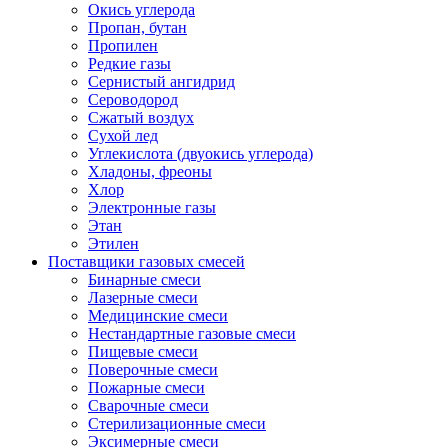
Окись углерода
Пропан, бутан
Пропилен
Редкие газы
Сернистый ангидрид
Сероводород
Сжатый воздух
Сухой лед
Углекислота (двуокись углерода)
Хладоны, фреоны
Хлор
Электронные газы
Этан
Этилен
Поставщики газовых смесей
Бинарные смеси
Лазерные смеси
Медицинские смеси
Нестандартные газовые смеси
Пищевые смеси
Поверочные смеси
Пожарные смеси
Сварочные смеси
Стерилизационные смеси
Эксимерные смеси